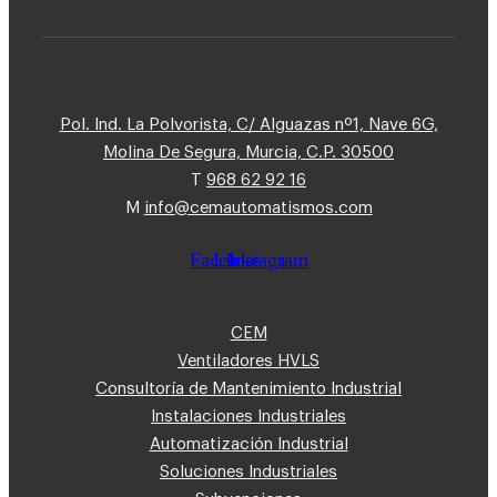
Pol. Ind. La Polvorista, C/ Alguazas nº1, Nave 6G,
Molina De Segura, Murcia, C.P. 30500
T
968 62 92 16
M
info@cemautomatismos.com
Facebook
Linkedin
Instagram
CEM
Ventiladores HVLS
Consultoría de Mantenimiento Industrial
Instalaciones Industriales
Automatización Industrial
Soluciones Industriales