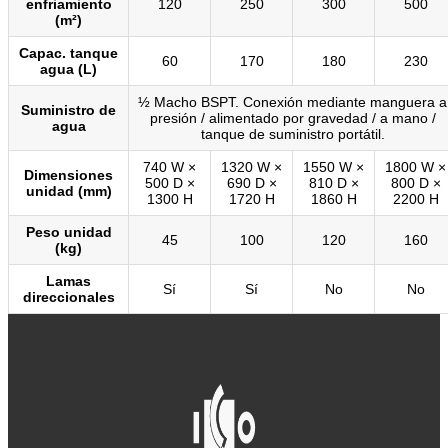
enfriamiento
120
250
300
500
(m²)
Capac. tanque
60
170
180
230
agua (L)
½ Macho BSPT. Conexión mediante manguera a
Suministro de
presión / alimentado por gravedad / a mano /
agua
tanque de suministro portátil.
740 W ×
1320 W ×
1550 W ×
1800 W ×
Dimensiones
500 D ×
690 D ×
810 D ×
800 D ×
unidad (mm)
1300 H
1720 H
1860 H
2200 H
Peso unidad
45
100
120
160
(kg)
Lamas
Sí
Sí
No
No
direccionales