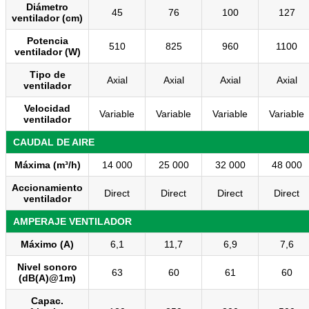
Diámetro
45
76
100
127
ventilador (cm)
Potencia
510
825
960
1100
ventilador (W)
Tipo de
Axial
Axial
Axial
Axial
ventilador
Velocidad
Variable
Variable
Variable
Variable
ventilador
CAUDAL DE AIRE
Máxima (m³/h)
14 000
25 000
32 000
48 000
Accionamiento
Direct
Direct
Direct
Direct
ventilador
AMPERAJE VENTILADOR
Máximo (A)
6,1
11,7
6,9
7,6
Nivel sonoro
63
60
61
60
(dB(A)@1m)
Capac.