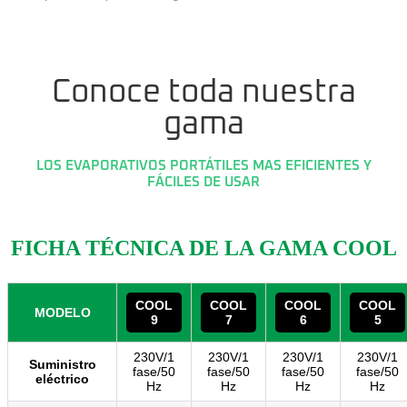
Conoce toda nuestra
gama
LOS EVAPORATIVOS PORTÁTILES MAS EFICIENTES Y
FÁCILES DE USAR
FICHA TÉCNICA DE LA GAMA COOL
COOL
COOL
COOL
COOL
MODELO
9
7
6
5
230V/1
230V/1
230V/1
230V/1
Suministro
fase/50
fase/50
fase/50
fase/50
eléctrico
Hz
Hz
Hz
Hz