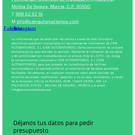
Molina De Segura, Murcia, C.P. 30500
T
968 62 92 16
M
info@cemautomatismos.com
Facebook
Linkedin
Instagram
Le informamos que los datos que nos remita a través de este formulario
electrónico quedarán incorporados en los sistemas de información de CEM
AUTOMATISMOS, S.L (CEM AUTOMATISMOS). Dicha comunicación se utilizará
exclusivamente para atender su petición. Mediante la indicación de sus datos,
y de conformidad con lo establecido en el artículo 6 de la L.O.P.D., Ud. otorga
su consentimiento inequívoco a CEM AUTOMATISMOS, S.L (CEM
AUTOMATISMOS), para que proceda, en cumplimiento de los fines
mencionados en el apartado anterior, al tratamiento de los datos personales
facilitados. No obstante, en cualquier momento usted podrá ejercitar los
derechos de acceso, rectificación, oposición y, en su caso, cancelación, a través
de la dirección: CALLE ALGUAZAS, NUM. 1 NAVE G6 POL. IND. LA
POLVORISTA 30500 – MOLINA DE SEGURA – MURCIA o al email:
info@cemautomatismos.com
Déjanos tus datos para pedir
presupuesto