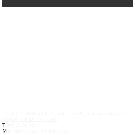
Ventiladores HVLS
CEM
Consultoría de Mantenimiento
Instalaciones Industriales
Automatización Industrial
Soluciones Industriales
Tienda
Blog
Contacto
Pol. Ind. La Polvorista, C/ Alguazas nº1, Nave 6G, Molina De
Segura, Murcia, C.P. 30500
T
968 62 92 16
M
info@cemautomatismos.com