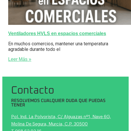
Ventiladores HVLS en espacios comerciales
En muchos comercios, mantener una temperatura
agradable durante todo el
Leer Más »
Contacto
RESOLVEMOS CUALQUIER DUDA QUE PUEDAS
TENER
Pol. Ind. La Polvorista, C/ Alguazas nº1, Nave 6G,
Molina De Segura, Murcia, C.P. 30500