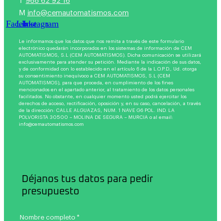
T
968 62 92 16
M
info@cemautomatismos.com
Facebook
Linkedin
Instagram
Le informamos que los datos que nos remita a través de este formulario
electrónico quedarán incorporados en los sistemas de información de CEM
AUTOMATISMOS, S.L (CEM AUTOMATISMOS). Dicha comunicación se utilizará
exclusivamente para atender su petición. Mediante la indicación de sus datos,
y de conformidad con lo establecido en el artículo 6 de la L.O.P.D., Ud. otorga
su consentimiento inequívoco a CEM AUTOMATISMOS, S.L (CEM
AUTOMATISMOS), para que proceda, en cumplimiento de los fines
mencionados en el apartado anterior, al tratamiento de los datos personales
facilitados. No obstante, en cualquier momento usted podrá ejercitar los
derechos de acceso, rectificación, oposición y, en su caso, cancelación, a través
de la dirección: CALLE ALGUAZAS, NUM. 1 NAVE G6 POL. IND. LA
POLVORISTA 30500 – MOLINA DE SEGURA – MURCIA o al email:
info@cemautomatismos.com
Déjanos tus datos para pedir
presupuesto