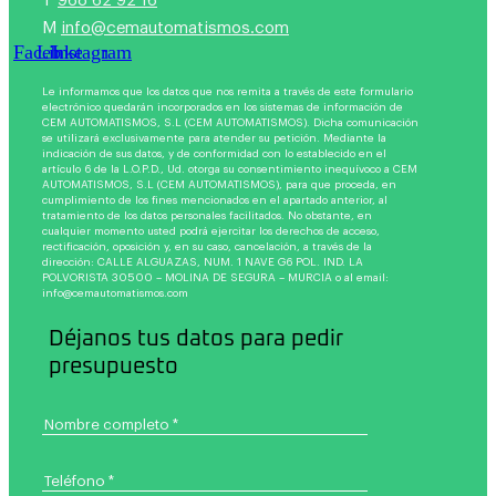
T
968 62 92 16
M
info@cemautomatismos.com
Facebook
Linkedin
Instagram
Le informamos que los datos que nos remita a través de este formulario
electrónico quedarán incorporados en los sistemas de información de
CEM AUTOMATISMOS, S.L (CEM AUTOMATISMOS). Dicha comunicación
se utilizará exclusivamente para atender su petición. Mediante la
indicación de sus datos, y de conformidad con lo establecido en el
artículo 6 de la L.O.P.D., Ud. otorga su consentimiento inequívoco a CEM
AUTOMATISMOS, S.L (CEM AUTOMATISMOS), para que proceda, en
cumplimiento de los fines mencionados en el apartado anterior, al
tratamiento de los datos personales facilitados. No obstante, en
cualquier momento usted podrá ejercitar los derechos de acceso,
rectificación, oposición y, en su caso, cancelación, a través de la
dirección: CALLE ALGUAZAS, NUM. 1 NAVE G6 POL. IND. LA
POLVORISTA 30500 – MOLINA DE SEGURA – MURCIA o al email:
info@cemautomatismos.com
Déjanos tus datos para pedir
presupuesto