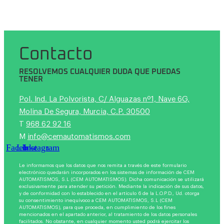
Contacto
RESOLVEMOS CUALQUIER DUDA QUE PUEDAS
TENER
Pol. Ind. La Polvorista, C/ Alguazas nº1, Nave 6G,
Molina De Segura, Murcia, C.P. 30500
T
968 62 92 16
M
info@cemautomatismos.com
Facebook
Linkedin
Instagram
Le informamos que los datos que nos remita a través de este formulario
electrónico quedarán incorporados en los sistemas de información de CEM
AUTOMATISMOS, S.L (CEM AUTOMATISMOS). Dicha comunicación se utilizará
exclusivamente para atender su petición. Mediante la indicación de sus datos,
y de conformidad con lo establecido en el artículo 6 de la L.O.P.D., Ud. otorga
su consentimiento inequívoco a CEM AUTOMATISMOS, S.L (CEM
AUTOMATISMOS), para que proceda, en cumplimiento de los fines
mencionados en el apartado anterior, al tratamiento de los datos personales
facilitados. No obstante, en cualquier momento usted podrá ejercitar los