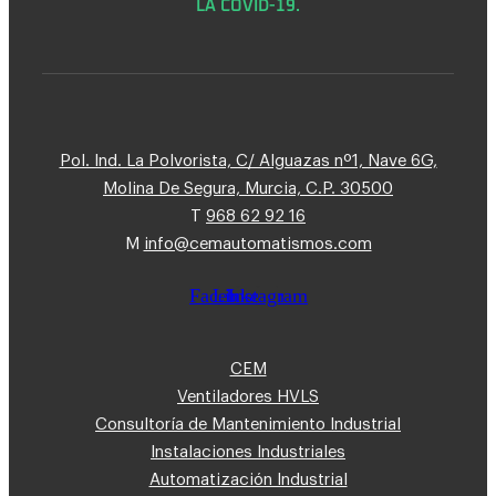
LA COVID-19.
Pol. Ind. La Polvorista, C/ Alguazas nº1, Nave 6G,
Molina De Segura, Murcia, C.P. 30500
T
968 62 92 16
M
info@cemautomatismos.com
Facebook
Linkedin
Instagram
CEM
Ventiladores HVLS
Consultoría de Mantenimiento Industrial
Instalaciones Industriales
Automatización Industrial