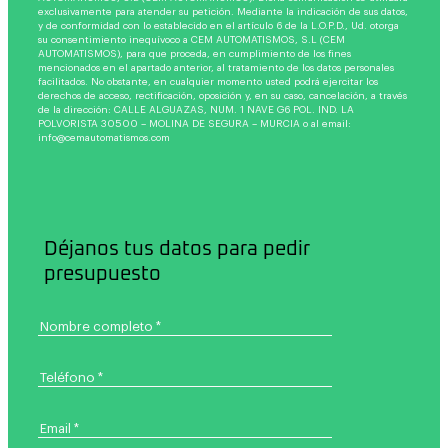
exclusivamente para atender su petición. Mediante la indicación de sus datos,
y de conformidad con lo establecido en el artículo 6 de la L.O.P.D., Ud. otorga
su consentimiento inequívoco a CEM AUTOMATISMOS, S.L (CEM
AUTOMATISMOS), para que proceda, en cumplimiento de los fines
mencionados en el apartado anterior, al tratamiento de los datos personales
facilitados. No obstante, en cualquier momento usted podrá ejercitar los
derechos de acceso, rectificación, oposición y, en su caso, cancelación, a través
de la dirección: CALLE ALGUAZAS, NUM. 1 NAVE G6 POL. IND. LA
POLVORISTA 30500 – MOLINA DE SEGURA – MURCIA o al email:
info@cemautomatismos.com
Déjanos tus datos para pedir
presupuesto