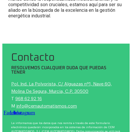
competitividad son cruciales, estamos aquí para ser su
aliado en la búsqueda de la excelencia en la gestión
energética industrial.
Contacto
RESOLVEMOS CUALQUIER DUDA QUE PUEDAS
TENER
Pol. Ind. La Polvorista, C/ Alguazas nº1, Nave 6G,
Molina De Segura, Murcia, C.P. 30500
T
968 62 92 16
M
info@cemautomatismos.com
Facebook
Linkedin
Instagram
Le informamos que los datos que nos remita a través de este formulario
electrónico quedarán incorporados en los sistemas de información de CEM
AUTOMATISMOS, S.L (CEM AUTOMATISMOS). Dicha comunicación se utilizará