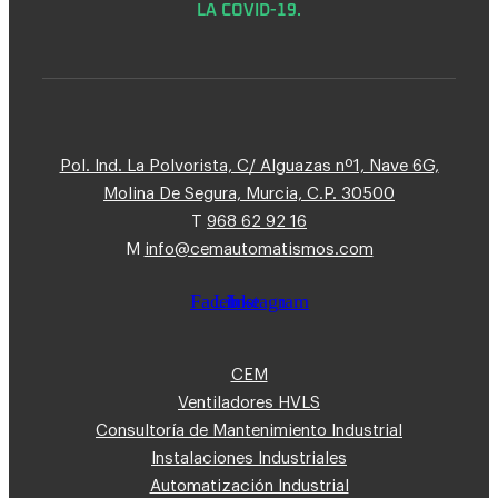
LA COVID-19.
Pol. Ind. La Polvorista, C/ Alguazas nº1, Nave 6G,
Molina De Segura, Murcia, C.P. 30500
T
968 62 92 16
M
info@cemautomatismos.com
Facebook
Linkedin
Instagram
CEM
Ventiladores HVLS
Consultoría de Mantenimiento Industrial
Instalaciones Industriales
Automatización Industrial