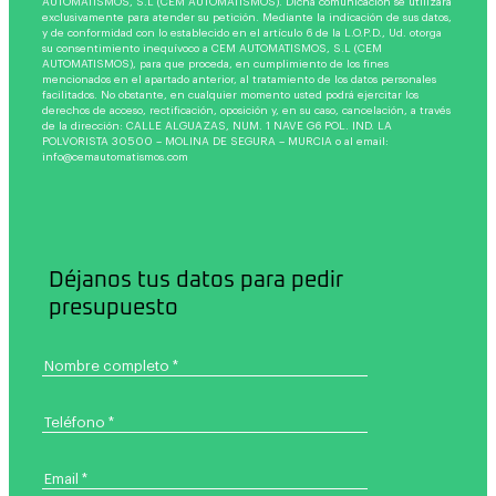
AUTOMATISMOS, S.L (CEM AUTOMATISMOS). Dicha comunicación se utilizará
exclusivamente para atender su petición. Mediante la indicación de sus datos,
y de conformidad con lo establecido en el artículo 6 de la L.O.P.D., Ud. otorga
su consentimiento inequívoco a CEM AUTOMATISMOS, S.L (CEM
AUTOMATISMOS), para que proceda, en cumplimiento de los fines
mencionados en el apartado anterior, al tratamiento de los datos personales
facilitados. No obstante, en cualquier momento usted podrá ejercitar los
derechos de acceso, rectificación, oposición y, en su caso, cancelación, a través
de la dirección: CALLE ALGUAZAS, NUM. 1 NAVE G6 POL. IND. LA
POLVORISTA 30500 – MOLINA DE SEGURA – MURCIA o al email:
info@cemautomatismos.com
Déjanos tus datos para pedir
presupuesto