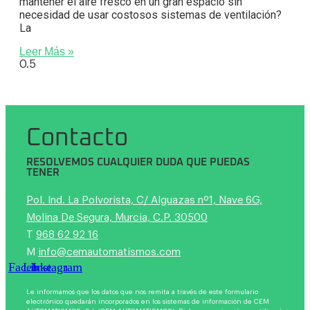
mantener el aire fresco en un gran espacio sin
necesidad de usar costosos sistemas de ventilación?
La
Leer Más »
Contacto
RESOLVEMOS CUALQUIER DUDA QUE PUEDAS
TENER
Pol. Ind. La Polvorista, C/ Alguazas nº1, Nave 6G,
Molina De Segura, Murcia, C.P. 30500
T
968 62 92 16
M
info@cemautomatismos.com
Facebook
Linkedin
Instagram
Le informamos que los datos que nos remita a través de este formulario
electrónico quedarán incorporados en los sistemas de información de CEM