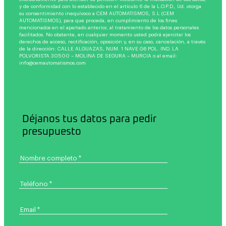
y de conformidad con lo establecido en el artículo 6 de la L.O.P.D., Ud. otorga
su consentimiento inequívoco a CEM AUTOMATISMOS, S.L (CEM
AUTOMATISMOS), para que proceda, en cumplimiento de los fines
mencionados en el apartado anterior, al tratamiento de los datos personales
facilitados. No obstante, en cualquier momento usted podrá ejercitar los
derechos de acceso, rectificación, oposición y, en su caso, cancelación, a través
de la dirección: CALLE ALGUAZAS, NUM. 1 NAVE G6 POL. IND. LA
POLVORISTA 30500 – MOLINA DE SEGURA – MURCIA o al email:
info@cemautomatismos.com
Déjanos tus datos para pedir
presupuesto