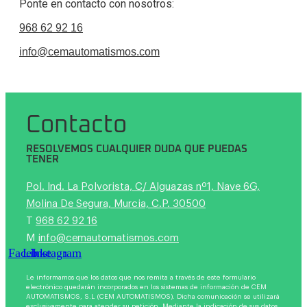
Ponte en contacto con nosotros:
968 62 92 16
info@cemautomatismos.com
Contacto
RESOLVEMOS CUALQUIER DUDA QUE PUEDAS
TENER
Pol. Ind. La Polvorista, C/ Alguazas nº1, Nave 6G,
Molina De Segura, Murcia, C.P. 30500
T
968 62 92 16
M
info@cemautomatismos.com
Facebook
Linkedin
Instagram
Le informamos que los datos que nos remita a través de este formulario
electrónico quedarán incorporados en los sistemas de información de CEM
AUTOMATISMOS, S.L (CEM AUTOMATISMOS). Dicha comunicación se utilizará
exclusivamente para atender su petición. Mediante la indicación de sus datos,