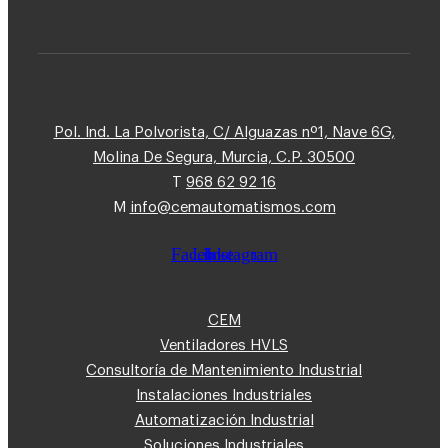
Pol. Ind. La Polvorista, C/ Alguazas nº1, Nave 6G,
Molina De Segura, Murcia, C.P. 30500
T
968 62 92 16
M
info@cemautomatismos.com
Facebook
Linkedin
Instagram
CEM
Ventiladores HVLS
Consultoría de Mantenimiento Industrial
Instalaciones Industriales
Automatización Industrial
Soluciones Industriales